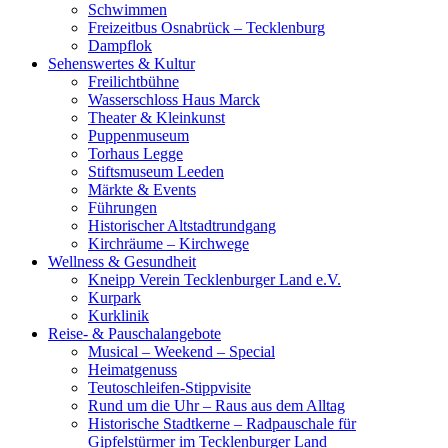
Schwimmen
Freizeitbus Osnabrück – Tecklenburg
Dampflok
Sehenswertes & Kultur
Freilichtbühne
Wasserschloss Haus Marck
Theater & Kleinkunst
Puppenmuseum
Torhaus Legge
Stiftsmuseum Leeden
Märkte & Events
Führungen
Historischer Altstadtrundgang
Kirchräume – Kirchwege
Wellness & Gesundheit
Kneipp Verein Tecklenburger Land e.V.
Kurpark
Kurklinik
Reise- & Pauschalangebote
Musical – Weekend – Special
Heimatgenuss
Teutoschleifen-Stippvisite
Rund um die Uhr – Raus aus dem Alltag
Historische Stadtkerne – Radpauschale für
Gipfelstürmer im Tecklenburger Land