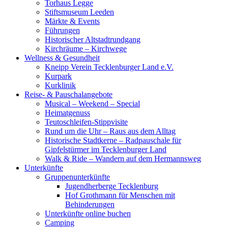
Torhaus Legge
Stiftsmuseum Leeden
Märkte & Events
Führungen
Historischer Altstadtrundgang
Kirchräume – Kirchwege
Wellness & Gesundheit
Kneipp Verein Tecklenburger Land e.V.
Kurpark
Kurklinik
Reise- & Pauschalangebote
Musical – Weekend – Special
Heimatgenuss
Teutoschleifen-Stippvisite
Rund um die Uhr – Raus aus dem Alltag
Historische Stadtkerne – Radpauschale für
Gipfelstürmer im Tecklenburger Land
Walk & Ride – Wandern auf dem Hermannsweg
Unterkünfte
Gruppenunterkünfte
Jugendherberge Tecklenburg
Hof Grothmann für Menschen mit
Behinderungen
Unterkünfte online buchen
Camping