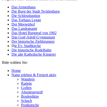
Das Armenhaus
Die Burg der Stadt Tecklenburg
Die Schlossbastion
Das Torhaus Legge
Der Meesenhof
Das Landratsamt
Das Hotel Burggraf von 1902
Das Graf-Adolf-Gymnasium
Der historische Ziehbrunnen
D
ie Ev. Stadtkirche
Die historische Rodelbahn
Die alte Katholische Küsterei
Bitte wählen Sie:
Home
Natur erleben & Freizeit aktiv
Wandern
Radeln
Golfen
Abenteuergolf
Bouleplätze
Schach
Postkutsche