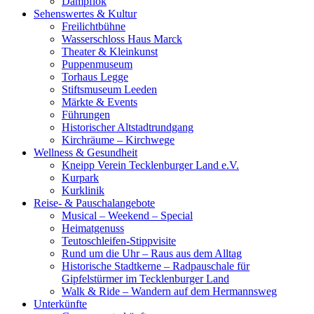
Dampflok
Sehenswertes & Kultur
Freilichtbühne
Wasserschloss Haus Marck
Theater & Kleinkunst
Puppenmuseum
Torhaus Legge
Stiftsmuseum Leeden
Märkte & Events
Führungen
Historischer Altstadtrundgang
Kirchräume – Kirchwege
Wellness & Gesundheit
Kneipp Verein Tecklenburger Land e.V.
Kurpark
Kurklinik
Reise- & Pauschalangebote
Musical – Weekend – Special
Heimatgenuss
Teutoschleifen-Stippvisite
Rund um die Uhr – Raus aus dem Alltag
Historische Stadtkerne – Radpauschale für
Gipfelstürmer im Tecklenburger Land
Walk & Ride – Wandern auf dem Hermannsweg
Unterkünfte