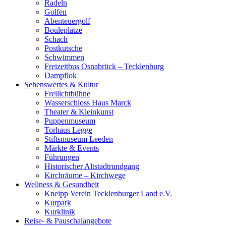
Radeln
Golfen
Abenteuergolf
Bouleplätze
Schach
Postkutsche
Schwimmen
Freizeitbus Osnabrück – Tecklenburg
Dampflok
Sehenswertes & Kultur
Freilichtbühne
Wasserschloss Haus Marck
Theater & Kleinkunst
Puppenmuseum
Torhaus Legge
Stiftsmuseum Leeden
Märkte & Events
Führungen
Historischer Altstadtrundgang
Kirchräume – Kirchwege
Wellness & Gesundheit
Kneipp Verein Tecklenburger Land e.V.
Kurpark
Kurklinik
Reise- & Pauschalangebote