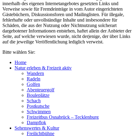
innerhalb des eigenen Internetangebotes gesetzten Links und
Verweise sowie für Fremdeinträge in vom Autor eingerichteten
Gästebüchern, Diskussionsforen und Mailinglisten. Für illegale,
fehlerhafte oder unvollständige Inhalte und insbesondere für
Schäden, die aus der Nutzung oder Nichtnutzung solcherart
dargebotener Informationen entstehen, haftet allein der Anbieter der
Seite, auf welche verwiesen wurde, nicht derjenige, der über Links
auf die jeweilige Veröffentlichung lediglich verweist.
Bitte wählen Sie:
Home
Natur erleben & Freizeit aktiv
Wandern
Radeln
Golfen
Abenteuergolf
Bouleplätze
Schach
Postkutsche
Schwimmen
Freizeitbus Osnabrück – Tecklenburg
Dampflok
Sehenswertes & Kultur
Freilichtbühne