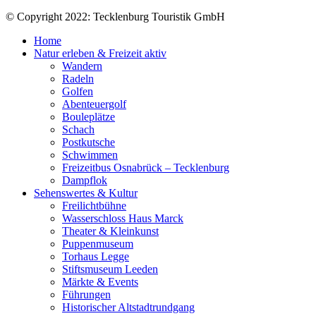
© Copyright 2022: Tecklenburg Touristik GmbH
Home
Natur erleben & Freizeit aktiv
Wandern
Radeln
Golfen
Abenteuergolf
Bouleplätze
Schach
Postkutsche
Schwimmen
Freizeitbus Osnabrück – Tecklenburg
Dampflok
Sehenswertes & Kultur
Freilichtbühne
Wasserschloss Haus Marck
Theater & Kleinkunst
Puppenmuseum
Torhaus Legge
Stiftsmuseum Leeden
Märkte & Events
Führungen
Historischer Altstadtrundgang