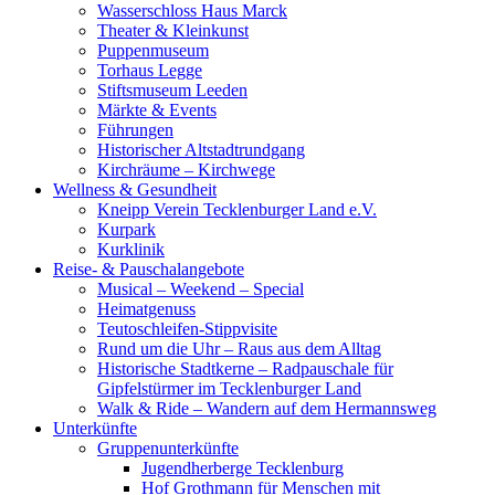
Wasserschloss Haus Marck
Theater & Kleinkunst
Puppenmuseum
Torhaus Legge
Stiftsmuseum Leeden
Märkte & Events
Führungen
Historischer Altstadtrundgang
Kirchräume – Kirchwege
Wellness & Gesundheit
Kneipp Verein Tecklenburger Land e.V.
Kurpark
Kurklinik
Reise- & Pauschalangebote
Musical – Weekend – Special
Heimatgenuss
Teutoschleifen-Stippvisite
Rund um die Uhr – Raus aus dem Alltag
Historische Stadtkerne – Radpauschale für
Gipfelstürmer im Tecklenburger Land
Walk & Ride – Wandern auf dem Hermannsweg
Unterkünfte
Gruppenunterkünfte
Jugendherberge Tecklenburg
Hof Grothmann für Menschen mit