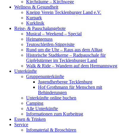
Kirchräume – Kirchwege
Wellness & Gesundheit
Kneipp Verein Tecklenburger Land e.V.
Kurpark
Kurklinik
Reise- & Pauschalangebote
Musical – Weekend – Special
Heimatgenuss
Teutoschleifen-Stippvisite
Rund um die Uhr – Raus aus dem Alltag
Historische Stadtkerne – Radpauschale für
Gipfelstürmer im Tecklenburger Land
Walk & Ride – Wandern auf dem Hermannsweg
Unterkünfte
Gruppenunterkünfte
Jugendherberge Tecklenburg
Hof Grothmann für Menschen mit
Behinderungen
Unterkünfte online buchen
Camping
Alle Unterkünfte
Informationen zum Kurbeitrag
Essen & Trinken
Service
Infomaterial & Broschüren