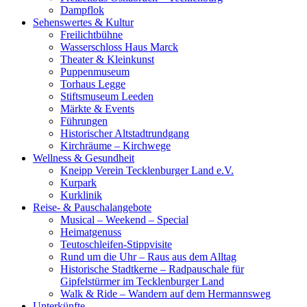
Dampflok
Sehenswertes & Kultur
Freilichtbühne
Wasserschloss Haus Marck
Theater & Kleinkunst
Puppenmuseum
Torhaus Legge
Stiftsmuseum Leeden
Märkte & Events
Führungen
Historischer Altstadtrundgang
Kirchräume – Kirchwege
Wellness & Gesundheit
Kneipp Verein Tecklenburger Land e.V.
Kurpark
Kurklinik
Reise- & Pauschalangebote
Musical – Weekend – Special
Heimatgenuss
Teutoschleifen-Stippvisite
Rund um die Uhr – Raus aus dem Alltag
Historische Stadtkerne – Radpauschale für
Gipfelstürmer im Tecklenburger Land
Walk & Ride – Wandern auf dem Hermannsweg
Unterkünfte