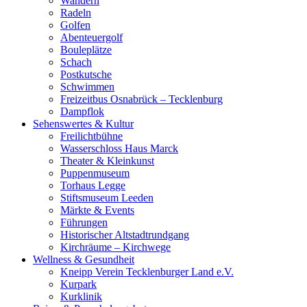
Wandern
Radeln
Golfen
Abenteuergolf
Bouleplätze
Schach
Postkutsche
Schwimmen
Freizeitbus Osnabrück – Tecklenburg
Dampflok
Sehenswertes & Kultur
Freilichtbühne
Wasserschloss Haus Marck
Theater & Kleinkunst
Puppenmuseum
Torhaus Legge
Stiftsmuseum Leeden
Märkte & Events
Führungen
Historischer Altstadtrundgang
Kirchräume – Kirchwege
Wellness & Gesundheit
Kneipp Verein Tecklenburger Land e.V.
Kurpark
Kurklinik