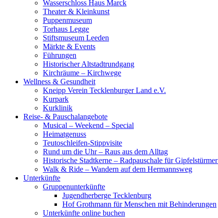
Wasserschloss Haus Marck
Theater & Kleinkunst
Puppenmuseum
Torhaus Legge
Stiftsmuseum Leeden
Märkte & Events
Führungen
Historischer Altstadtrundgang
Kirchräume – Kirchwege
Wellness & Gesundheit
Kneipp Verein Tecklenburger Land e.V.
Kurpark
Kurklinik
Reise- & Pauschalangebote
Musical – Weekend – Special
Heimatgenuss
Teutoschleifen-Stippvisite
Rund um die Uhr – Raus aus dem Alltag
Historische Stadtkerne – Radpauschale für Gipfelstürme
Walk & Ride – Wandern auf dem Hermannsweg
Unterkünfte
Gruppenunterkünfte
Jugendherberge Tecklenburg
Hof Grothmann für Menschen mit Behinderungen
Unterkünfte online buchen