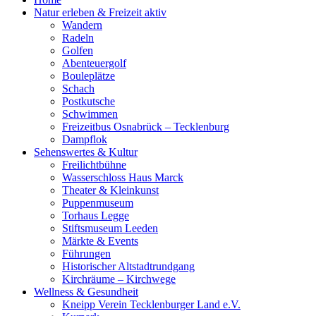
Natur erleben & Freizeit aktiv
Wandern
Radeln
Golfen
Abenteuergolf
Bouleplätze
Schach
Postkutsche
Schwimmen
Freizeitbus Osnabrück – Tecklenburg
Dampflok
Sehenswertes & Kultur
Freilichtbühne
Wasserschloss Haus Marck
Theater & Kleinkunst
Puppenmuseum
Torhaus Legge
Stiftsmuseum Leeden
Märkte & Events
Führungen
Historischer Altstadtrundgang
Kirchräume – Kirchwege
Wellness & Gesundheit
Kneipp Verein Tecklenburger Land e.V.