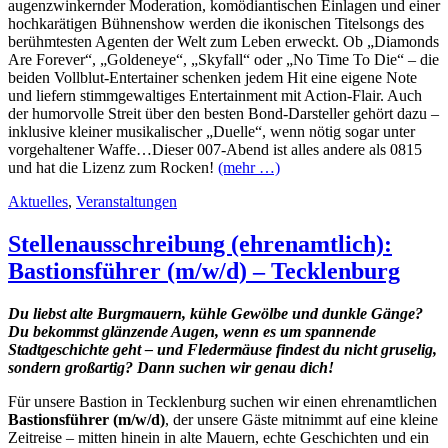
augenzwinkernder Moderation, komödiantischen Einlagen und einer
hochkarätigen Bühnenshow werden die ikonischen Titelsongs des
berühmtesten Agenten der Welt zum Leben erweckt. Ob „Diamonds
Are Forever“, „Goldeneye“, „Skyfall“ oder „No Time To Die“ – die
beiden Vollblut-Entertainer schenken jedem Hit eine eigene Note
und liefern stimmgewaltiges Entertainment mit Action-Flair. Auch
der humorvolle Streit über den besten Bond-Darsteller gehört dazu –
inklusive kleiner musikalischer „Duelle“, wenn nötig sogar unter
vorgehaltener Waffe…Dieser 007-Abend ist alles andere als 0815
und hat die Lizenz zum Rocken!
(mehr …)
Aktuelles
,
Veranstaltungen
Stellenausschreibung (ehrenamtlich):
Bastionsführer (m/w/d) – Tecklenburg
Du liebst alte Burgmauern, kühle Gewölbe und dunkle Gänge?
Du bekommst glänzende Augen, wenn es um spannende
Stadtgeschichte geht – und Fledermäuse findest du nicht gruselig,
sondern großartig? Dann suchen wir genau dich!
Für unsere Bastion in Tecklenburg suchen wir einen ehrenamtlichen
Bastionsführer (m/w/d)
, der unsere Gäste mitnimmt auf eine kleine
Zeitreise – mitten hinein in alte Mauern, echte
Geschichten und ein