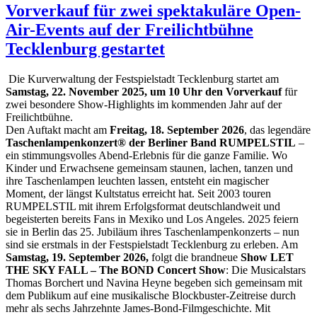
Vorverkauf für zwei spektakuläre Open-
Air-Events auf der Freilichtbühne
Tecklenburg gestartet
Die Kurverwaltung der Festspielstadt Tecklenburg startet am
Samstag, 22. November 2025, um 10 Uhr den Vorverkauf
für
zwei besondere Show-Highlights im kommenden Jahr auf der
Freilichtbühne.
Den Auftakt macht am
Freitag, 18. September 2026
, das legendäre
Taschenlampenkonzert® der Berliner Band RUMPELSTIL
–
ein stimmungsvolles Abend-Erlebnis für die ganze Familie. Wo
Kinder und Erwachsene gemeinsam staunen, lachen, tanzen und
ihre Taschenlampen leuchten lassen, entsteht ein magischer
Moment, der längst Kultstatus erreicht hat. Seit 2003 touren
RUMPELSTIL mit ihrem Erfolgsformat deutschlandweit und
begeisterten bereits Fans in Mexiko und Los Angeles. 2025 feiern
sie in Berlin das 25. Jubiläum ihres Taschenlampenkonzerts – nun
sind sie erstmals in der Festspielstadt Tecklenburg zu erleben. Am
Samstag, 19. September 2026,
folgt die brandneue
Show LET
THE SKY FALL – The BOND Concert Show
: Die Musicalstars
Thomas Borchert und Navina Heyne begeben sich gemeinsam mit
dem Publikum auf eine musikalische Blockbuster-Zeitreise durch
mehr als sechs Jahrzehnte James-Bond-Filmgeschichte. Mit