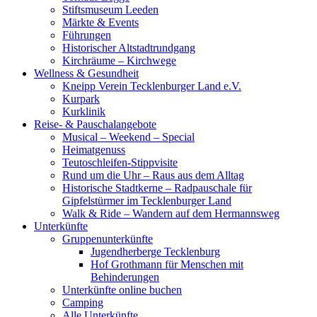
Stiftsmuseum Leeden
Märkte & Events
Führungen
Historischer Altstadtrundgang
Kirchräume – Kirchwege
Wellness & Gesundheit
Kneipp Verein Tecklenburger Land e.V.
Kurpark
Kurklinik
Reise- & Pauschalangebote
Musical – Weekend – Special
Heimatgenuss
Teutoschleifen-Stippvisite
Rund um die Uhr – Raus aus dem Alltag
Historische Stadtkerne – Radpauschale für
Gipfelstürmer im Tecklenburger Land
Walk & Ride – Wandern auf dem Hermannsweg
Unterkünfte
Gruppenunterkünfte
Jugendherberge Tecklenburg
Hof Grothmann für Menschen mit
Behinderungen
Unterkünfte online buchen
Camping
Alle Unterkünfte