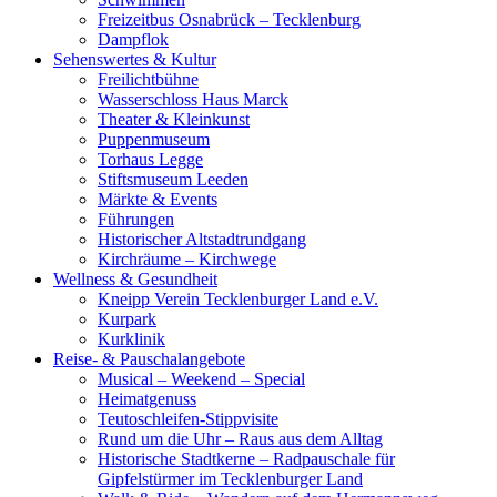
Freizeitbus Osnabrück – Tecklenburg
Dampflok
Sehenswertes & Kultur
Freilichtbühne
Wasserschloss Haus Marck
Theater & Kleinkunst
Puppenmuseum
Torhaus Legge
Stiftsmuseum Leeden
Märkte & Events
Führungen
Historischer Altstadtrundgang
Kirchräume – Kirchwege
Wellness & Gesundheit
Kneipp Verein Tecklenburger Land e.V.
Kurpark
Kurklinik
Reise- & Pauschalangebote
Musical – Weekend – Special
Heimatgenuss
Teutoschleifen-Stippvisite
Rund um die Uhr – Raus aus dem Alltag
Historische Stadtkerne – Radpauschale für
Gipfelstürmer im Tecklenburger Land