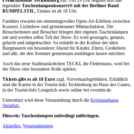
Freilichtbühne Tecklenburg
ein. Um 19 Uhr beginnt dort das
legendäre
Taschenlampenkonzert® mit der Berliner Band
RUMPELSTIL
, Einlass ist ab 18 Uhr.
Familien erwartet ein stimmungsvolles Open-Air-Erlebnis zwischen
Konzert, Lichtshow und gemeinsamer Mitmachaktion. Die
Besucherinnen und Besucher bringen ihre eigenen Taschenlampen
mit und werden selbst Teil der Show: Es wird gesungen, getanzt,
gelacht und mitgeleuchtet. So entsteht in der Kulisse der alten
Burgmauern ein besonderer Abend für Kinder, Eltern, Großeltern
und alle, die den Sommer gemeinsam ausklingen lassen möchten.
Auch das neue Stadtmaskottchen TECKI, die Fledermaus, wird bei
der Show eine besondere Rolle spielen.
Tickets gibt es ab 18 Euro
zzgl. Vorverkaufsgebühren. Erhältlich
sind die Karten in der Tourist-Info Tecklenburg im Haus des Gastes,
in der Tourist-Info Lengerich sowie online bei eventim.de.
Unterstützt wird diese Veranstaltung durch die
Kreissparkasse
Steinfurt.
Hinweis: Taschenlampen unbedingt mitbringen.
Aktuelles
,
Veranstaltungen