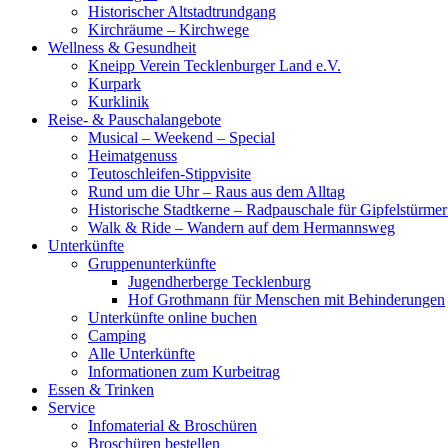
Historischer Altstadtrundgang
Kirchräume – Kirchwege
Wellness & Gesundheit
Kneipp Verein Tecklenburger Land e.V.
Kurpark
Kurklinik
Reise- & Pauschalangebote
Musical – Weekend – Special
Heimatgenuss
Teutoschleifen-Stippvisite
Rund um die Uhr – Raus aus dem Alltag
Historische Stadtkerne – Radpauschale für Gipfelstürme
Walk & Ride – Wandern auf dem Hermannsweg
Unterkünfte
Gruppenunterkünfte
Jugendherberge Tecklenburg
Hof Grothmann für Menschen mit Behinderungen
Unterkünfte online buchen
Camping
Alle Unterkünfte
Informationen zum Kurbeitrag
Essen & Trinken
Service
Infomaterial & Broschüren
Broschüren bestellen