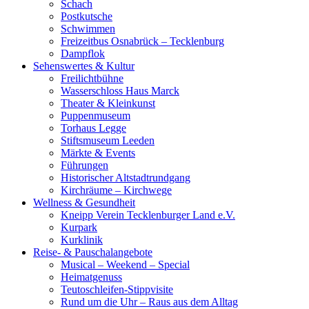
Schach
Postkutsche
Schwimmen
Freizeitbus Osnabrück – Tecklenburg
Dampflok
Sehenswertes & Kultur
Freilichtbühne
Wasserschloss Haus Marck
Theater & Kleinkunst
Puppenmuseum
Torhaus Legge
Stiftsmuseum Leeden
Märkte & Events
Führungen
Historischer Altstadtrundgang
Kirchräume – Kirchwege
Wellness & Gesundheit
Kneipp Verein Tecklenburger Land e.V.
Kurpark
Kurklinik
Reise- & Pauschalangebote
Musical – Weekend – Special
Heimatgenuss
Teutoschleifen-Stippvisite
Rund um die Uhr – Raus aus dem Alltag