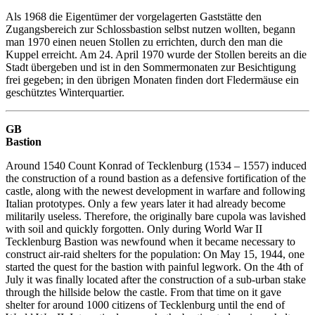
Als 1968 die Eigentümer der vorgelagerten Gaststätte den
Zugangsbereich zur Schlossbastion selbst nutzen wollten, begann
man 1970 einen neuen Stollen zu errichten, durch den man die
Kuppel erreicht. Am 24. April 1970 wurde der Stollen bereits an die
Stadt übergeben und ist in den Sommermonaten zur Besichtigung
frei gegeben; in den übrigen Monaten finden dort Fledermäuse ein
geschütztes Winterquartier.
GB
Bastion
Around 1540 Count Konrad of Tecklenburg (1534 – 1557) induced
the construction of a round bastion as a defensive fortification of the
castle, along with the newest development in warfare and following
Italian prototypes. Only a few years later it had already become
militarily useless. Therefore, the originally bare cupola was lavished
with soil and quickly forgotten. Only during World War II
Tecklenburg Bastion was newfound when it became necessary to
construct air-raid shelters for the population: On May 15, 1944, one
started the quest for the bastion with painful legwork. On the 4th of
July it was finally located after the construction of a sub-urban stake
through the hillside below the castle. From that time on it gave
shelter for around 1000 citizens of Tecklenburg until the end of