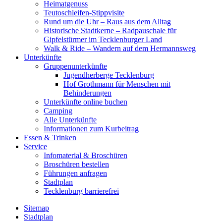
Heimatgenuss
Teutoschleifen-Stippvisite
Rund um die Uhr – Raus aus dem Alltag
Historische Stadtkerne – Radpauschale für
Gipfelstürmer im Tecklenburger Land
Walk & Ride – Wandern auf dem Hermannsweg
Unterkünfte
Gruppenunterkünfte
Jugendherberge Tecklenburg
Hof Grothmann für Menschen mit
Behinderungen
Unterkünfte online buchen
Camping
Alle Unterkünfte
Informationen zum Kurbeitrag
Essen & Trinken
Service
Infomaterial & Broschüren
Broschüren bestellen
Führungen anfragen
Stadtplan
Tecklenburg barrierefrei
Sitemap
Stadtplan