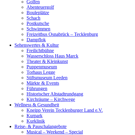
Golfen
Abenteuergolf
Bouleplätze
Schach
Postkutsche
Schwimmen
Freizeitbus Osnabrück – Tecklenburg
Dampflok
Sehenswertes & Kultur
Freilichtbühne
Wasserschloss Haus Marck
Theater & Kleinkunst
Puppenmuseum
Torhaus Legge
Stiftsmuseum Leeden
Märkte & Events
Führungen
Historischer Altstadtrundgang
Kirchräume – Kirchwege
Wellness & Gesundheit
Kneipp Verein Tecklenburger Land e.V.
Kurpark
Kurklinik
Reise- & Pauschalangebote
Musical – Weekend – Special