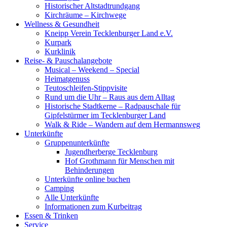
Historischer Altstadtrundgang
Kirchräume – Kirchwege
Wellness & Gesundheit
Kneipp Verein Tecklenburger Land e.V.
Kurpark
Kurklinik
Reise- & Pauschalangebote
Musical – Weekend – Special
Heimatgenuss
Teutoschleifen-Stippvisite
Rund um die Uhr – Raus aus dem Alltag
Historische Stadtkerne – Radpauschale für
Gipfelstürmer im Tecklenburger Land
Walk & Ride – Wandern auf dem Hermannsweg
Unterkünfte
Gruppenunterkünfte
Jugendherberge Tecklenburg
Hof Grothmann für Menschen mit
Behinderungen
Unterkünfte online buchen
Camping
Alle Unterkünfte
Informationen zum Kurbeitrag
Essen & Trinken
Service