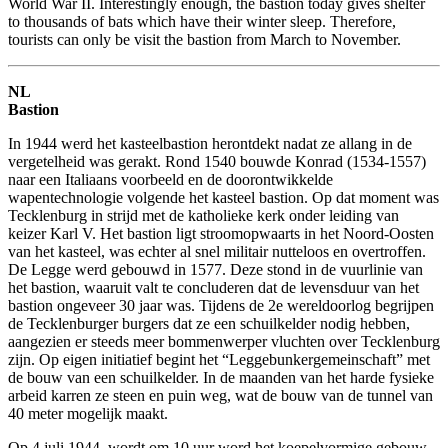
World War II. Interestingly enough, the bastion today gives shelter
to thousands of bats which have their winter sleep. Therefore,
tourists can only be visit the bastion from March to November.
NL
Bastion
In 1944 werd het kasteelbastion herontdekt nadat ze allang in de
vergetelheid was gerakt. Rond 1540 bouwde Konrad (1534-1557)
naar een Italiaans voorbeeld en de doorontwikkelde
wapentechnologie volgende het kasteel bastion. Op dat moment was
Tecklenburg in strijd met de katholieke kerk onder leiding van
keizer Karl V. Het bastion ligt stroomopwaarts in het Noord-Oosten
van het kasteel, was echter al snel militair nutteloos en overtroffen.
De Legge werd gebouwd in 1577. Deze stond in de vuurlinie van
het bastion, waaruit valt te concluderen dat de levensduur van het
bastion ongeveer 30 jaar was. Tijdens de 2e wereldoorlog begrijpen
de Tecklenburger burgers dat ze een schuilkelder nodig hebben,
aangezien er steeds meer bommenwerper vluchten over Tecklenburg
zijn. Op eigen initiatief begint het “Leggebunkergemeinschaft” met
de bouw van een schuilkelder. In de maanden van het harde fysieke
arbeid karren ze steen en puin weg, wat de bouw van de tunnel van
40 meter mogelijk maakt.
Op 4 juli 1944, wordt om 10 uur word het koepelvormige gebouw