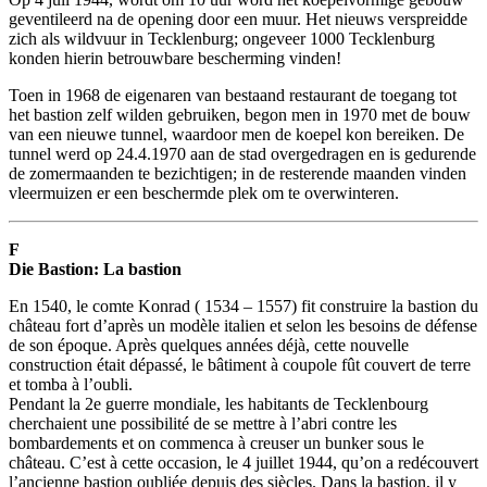
geventileerd na de opening door een muur. Het nieuws verspreidde
zich als wildvuur in Tecklenburg; ongeveer 1000 Tecklenburg
konden hierin betrouwbare bescherming vinden!
Toen in 1968 de eigenaren van bestaand restaurant de toegang tot
het bastion zelf wilden gebruiken, begon men in 1970 met de bouw
van een nieuwe tunnel, waardoor men de koepel kon bereiken. De
tunnel werd op 24.4.1970 aan de stad overgedragen en is gedurende
de zomermaanden te bezichtigen; in de resterende maanden vinden
vleermuizen er een beschermde plek om te overwinteren.
F
Die Bastion: La bastion
En 1540, le comte Konrad ( 1534 – 1557) fit construire la bastion du
château fort d’après un modèle italien et selon les besoins de défense
de son époque. Après quelques années déjà, cette nouvelle
construction était dépassé, le bâtiment à coupole fût couvert de terre
et tomba à l’oubli.
Pendant la 2e guerre mondiale, les habitants de Tecklenbourg
cherchaient une possibilité de se mettre à l’abri contre les
bombardements et on commenca à creuser un bunker sous le
château. C’est à cette occasion, le 4 juillet 1944, qu’on a redécouvert
l’ancienne bastion oubliée depuis des siècles. Dans la bastion, il y