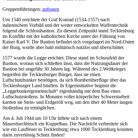
Gruppenführungen:
anfragen
Um 1540 errichtete der Graf Konrad (1534-1557) nach
italienischem Vorbild und der weiter entwickelten Waffentechnik
folgend die Schlossbastion. Zu diesem Zeitpunkt stand Tecklenburg
im Konflikt mit der katholischen Kirche unter der Führung von
Kaiser Karl V. Die Bastion befindet sich vorgelagert im Nord-Osten
der Burg, wurde aber bald militärisch nutzlos und überschüttet.
1577 wurde die Legge errichtet. Diese stand im Schussfeld der
Bastion, woraus sich schließen lässt, dass die Nutzungsdauer der
Bastion bei ungefähr 30 Jahren lag. Während des 2.Weltkrieges
begreifen die Tecklenburger Bürger, dass sie einen
Luftschutzbunker benötigen, da sich Bomberüberflüge über das
Tecklenburger Land häuften. In Eigeninitiative beginnt die
„Leggebunkergemeinschaft“ eigenhändig mit dem Bau eines
Luftschutzstollens. In Monaten voller körperlicher Schwerstarbeit
karrten sie Stein- und Erdgeröll weg, um den über 40 Meter langen
Stollenbau zu ermöglichen.
Am 4. Juli 1944 um 10 Uhr lüftete sich nach einem
Mauerdurchbruch ein Kuppelbau. Die Nachricht verbreitete sich
wie ein Lauffeuer in Tecklenburg; etwa 1000 Tecklenburg konnten
darin zuverlässig Schutz finden!