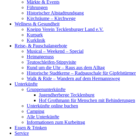
Märkte & Events
Führungen
Historischer Altstadtrundgang
Kirchräume – Kirchwege
Wellness & Gesundheit
Kneipp Verein Tecklenburger Land e.V.
Kurpark
Kurklinik
Reise- & Pauschalangebote
Musical – Weekend – Special
Heimatgenuss
Teutoschleifen-Stippvisite
Rund um die Uhr – Raus aus dem Alltag
Historische Stadtkerne – Radpauschale für Gipfelstürme
Walk & Ride – Wandern auf dem Hermannsweg
Unterkünfte
Gruppenunterkünfte
Jugendherberge Tecklenburg
Hof Grothmann für Menschen mit Behinderungen
Unterkünfte online buchen
Camping
Alle Unterkünfte
Informationen zum Kurbeitrag
Essen & Trinken
Service