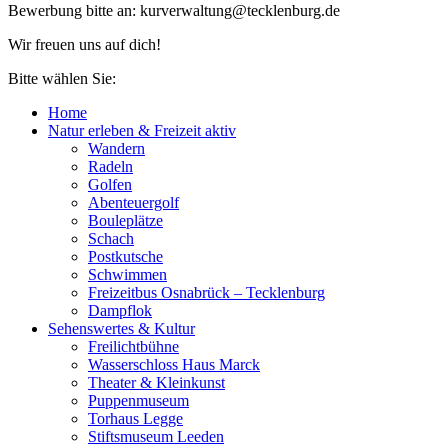
Bewerbung bitte an: kurverwaltung@tecklenburg.de
Wir freuen uns auf dich!
Bitte wählen Sie:
Home
Natur erleben & Freizeit aktiv
Wandern
Radeln
Golfen
Abenteuergolf
Bouleplätze
Schach
Postkutsche
Schwimmen
Freizeitbus Osnabrück – Tecklenburg
Dampflok
Sehenswertes & Kultur
Freilichtbühne
Wasserschloss Haus Marck
Theater & Kleinkunst
Puppenmuseum
Torhaus Legge
Stiftsmuseum Leeden