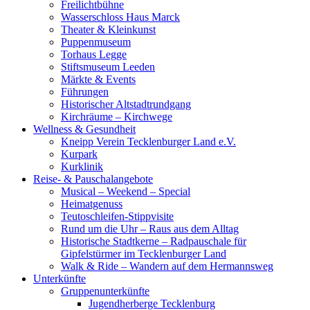
Freilichtbühne
Wasserschloss Haus Marck
Theater & Kleinkunst
Puppenmuseum
Torhaus Legge
Stiftsmuseum Leeden
Märkte & Events
Führungen
Historischer Altstadtrundgang
Kirchräume – Kirchwege
Wellness & Gesundheit
Kneipp Verein Tecklenburger Land e.V.
Kurpark
Kurklinik
Reise- & Pauschalangebote
Musical – Weekend – Special
Heimatgenuss
Teutoschleifen-Stippvisite
Rund um die Uhr – Raus aus dem Alltag
Historische Stadtkerne – Radpauschale für
Gipfelstürmer im Tecklenburger Land
Walk & Ride – Wandern auf dem Hermannsweg
Unterkünfte
Gruppenunterkünfte
Jugendherberge Tecklenburg