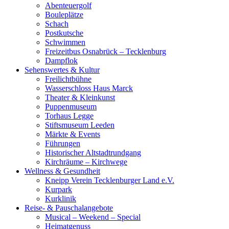
Abenteuergolf
Bouleplätze
Schach
Postkutsche
Schwimmen
Freizeitbus Osnabrück – Tecklenburg
Dampflok
Sehenswertes & Kultur
Freilichtbühne
Wasserschloss Haus Marck
Theater & Kleinkunst
Puppenmuseum
Torhaus Legge
Stiftsmuseum Leeden
Märkte & Events
Führungen
Historischer Altstadtrundgang
Kirchräume – Kirchwege
Wellness & Gesundheit
Kneipp Verein Tecklenburger Land e.V.
Kurpark
Kurklinik
Reise- & Pauschalangebote
Musical – Weekend – Special
Heimatgenuss