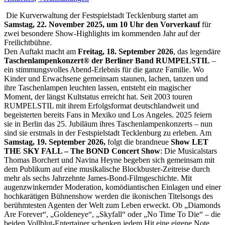
Die Kurverwaltung der Festspielstadt Tecklenburg startet am
Samstag, 22. November 2025, um 10 Uhr den Vorverkauf
für
zwei besondere Show-Highlights im kommenden Jahr auf der
Freilichtbühne.
Den Auftakt macht am
Freitag, 18. September 2026
, das legendäre
Taschenlampenkonzert® der Berliner Band RUMPELSTIL
–
ein stimmungsvolles Abend-Erlebnis für die ganze Familie. Wo
Kinder und Erwachsene gemeinsam staunen, lachen, tanzen und
ihre Taschenlampen leuchten lassen, entsteht ein magischer
Moment, der längst Kultstatus erreicht hat. Seit 2003 touren
RUMPELSTIL mit ihrem Erfolgsformat deutschlandweit und
begeisterten bereits Fans in Mexiko und Los Angeles. 2025 feiern
sie in Berlin das 25. Jubiläum ihres Taschenlampenkonzerts – nun
sind sie erstmals in der Festspielstadt Tecklenburg zu erleben. Am
Samstag, 19. September 2026,
folgt die brandneue
Show LET
THE SKY FALL – The BOND Concert Show
: Die Musicalstars
Thomas Borchert und Navina Heyne begeben sich gemeinsam mit
dem Publikum auf eine musikalische Blockbuster-Zeitreise durch
mehr als sechs Jahrzehnte James-Bond-Filmgeschichte. Mit
augenzwinkernder Moderation, komödiantischen Einlagen und einer
hochkarätigen Bühnenshow werden die ikonischen Titelsongs des
berühmtesten Agenten der Welt zum Leben erweckt. Ob „Diamonds
Are Forever“, „Goldeneye“, „Skyfall“ oder „No Time To Die“ – die
beiden Vollblut-Entertainer schenken jedem Hit eine eigene Note