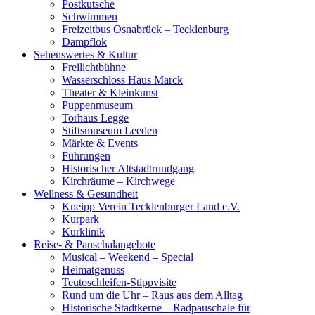
Postkutsche
Schwimmen
Freizeitbus Osnabrück – Tecklenburg
Dampflok
Sehenswertes & Kultur
Freilichtbühne
Wasserschloss Haus Marck
Theater & Kleinkunst
Puppenmuseum
Torhaus Legge
Stiftsmuseum Leeden
Märkte & Events
Führungen
Historischer Altstadtrundgang
Kirchräume – Kirchwege
Wellness & Gesundheit
Kneipp Verein Tecklenburger Land e.V.
Kurpark
Kurklinik
Reise- & Pauschalangebote
Musical – Weekend – Special
Heimatgenuss
Teutoschleifen-Stippvisite
Rund um die Uhr – Raus aus dem Alltag
Historische Stadtkerne – Radpauschale für