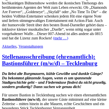
hochkarätigen Bühnenshow werden die ikonischen Titelsongs des
berühmtesten Agenten der Welt zum Leben erweckt. Ob „Diamonds
Are Forever“, „Goldeneye“, „Skyfall“ oder „No Time To Die“ – die
beiden Vollblut-Entertainer schenken jedem Hit eine eigene Note
und liefern stimmgewaltiges Entertainment mit Action-Flair. Auch
der humorvolle Streit über den besten Bond-Darsteller gehört dazu –
inklusive kleiner musikalischer „Duelle“, wenn nötig sogar unter
vorgehaltener Waffe…Dieser 007-Abend ist alles andere als 0815
und hat die Lizenz zum Rocken!
(mehr …)
Aktuelles
,
Veranstaltungen
Stellenausschreibung (ehrenamtlich):
Bastionsführer (m/w/d) – Tecklenburg
Du liebst alte Burgmauern, kühle Gewölbe und dunkle Gänge?
Du bekommst glänzende Augen, wenn es um spannende
Stadtgeschichte geht – und Fledermäuse findest du nicht gruselig,
sondern großartig? Dann suchen wir genau dich!
Für unsere Bastion in Tecklenburg suchen wir einen ehrenamtlichen
Bastionsführer (m/w/d)
, der unsere Gäste mitnimmt auf eine kleine
Zeitreise – mitten hinein in alte Mauern, echte
Geschichten und ein
besonderes Stück Tecklenburger Vergangenheit.