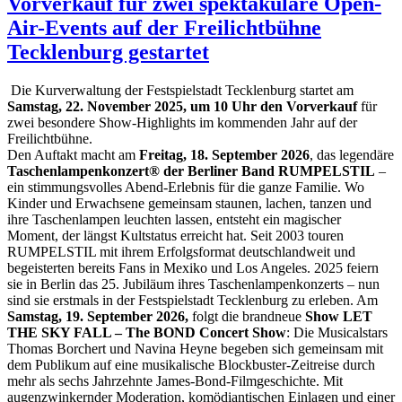
Vorverkauf für zwei spektakuläre Open-
Air-Events auf der Freilichtbühne
Tecklenburg gestartet
Die Kurverwaltung der Festspielstadt Tecklenburg startet am
Samstag, 22. November 2025, um 10 Uhr den Vorverkauf
für
zwei besondere Show-Highlights im kommenden Jahr auf der
Freilichtbühne.
Den Auftakt macht am
Freitag, 18. September 2026
, das legendäre
Taschenlampenkonzert® der Berliner Band RUMPELSTIL
–
ein stimmungsvolles Abend-Erlebnis für die ganze Familie. Wo
Kinder und Erwachsene gemeinsam staunen, lachen, tanzen und
ihre Taschenlampen leuchten lassen, entsteht ein magischer
Moment, der längst Kultstatus erreicht hat. Seit 2003 touren
RUMPELSTIL mit ihrem Erfolgsformat deutschlandweit und
begeisterten bereits Fans in Mexiko und Los Angeles. 2025 feiern
sie in Berlin das 25. Jubiläum ihres Taschenlampenkonzerts – nun
sind sie erstmals in der Festspielstadt Tecklenburg zu erleben. Am
Samstag, 19. September 2026,
folgt die brandneue
Show LET
THE SKY FALL – The BOND Concert Show
: Die Musicalstars
Thomas Borchert und Navina Heyne begeben sich gemeinsam mit
dem Publikum auf eine musikalische Blockbuster-Zeitreise durch
mehr als sechs Jahrzehnte James-Bond-Filmgeschichte. Mit
augenzwinkernder Moderation, komödiantischen Einlagen und einer