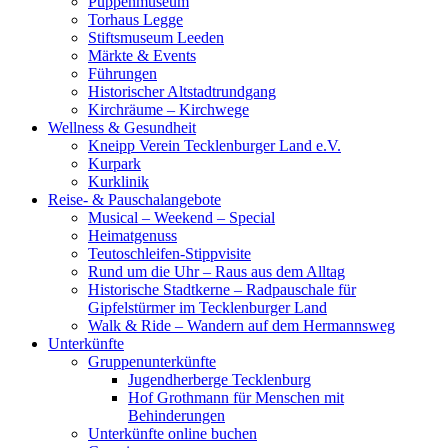
Puppenmuseum
Torhaus Legge
Stiftsmuseum Leeden
Märkte & Events
Führungen
Historischer Altstadtrundgang
Kirchräume – Kirchwege
Wellness & Gesundheit
Kneipp Verein Tecklenburger Land e.V.
Kurpark
Kurklinik
Reise- & Pauschalangebote
Musical – Weekend – Special
Heimatgenuss
Teutoschleifen-Stippvisite
Rund um die Uhr – Raus aus dem Alltag
Historische Stadtkerne – Radpauschale für
Gipfelstürmer im Tecklenburger Land
Walk & Ride – Wandern auf dem Hermannsweg
Unterkünfte
Gruppenunterkünfte
Jugendherberge Tecklenburg
Hof Grothmann für Menschen mit
Behinderungen
Unterkünfte online buchen